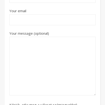
Your email
Your message (optional)
Kérjük, adja meg a választ számjegyekkel: