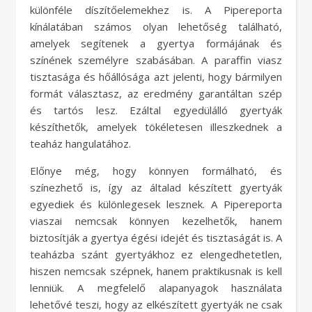
különféle díszítőelemekhez is. A Pipereporta
kínálatában számos olyan lehetőség található,
amelyek segítenek a gyertya formájának és
színének személyre szabásában. A paraffin viasz
tisztasága és hőállósága azt jelenti, hogy bármilyen
formát választasz, az eredmény garantáltan szép
és tartós lesz. Ezáltal egyedülálló gyertyák
készíthetők, amelyek tökéletesen illeszkednek a
teaház hangulatához.
Előnye még, hogy könnyen formálható, és
színezhető is, így az általad készített gyertyák
egyediek és különlegesek lesznek. A Pipereporta
viaszai nemcsak könnyen kezelhetők, hanem
biztosítják a gyertya égési idejét és tisztaságát is. A
teaházba szánt gyertyákhoz ez elengedhetetlen,
hiszen nemcsak szépnek, hanem praktikusnak is kell
lenniük. A megfelelő alapanyagok használata
lehetővé teszi, hogy az elkészített gyertyák ne csak