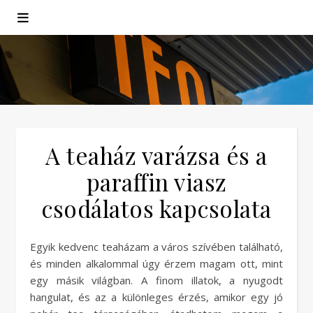
A teaház varázsa és a
paraffin viasz
csodálatos kapcsolata
Egyik kedvenc teaházam a város szívében található,
és minden alkalommal úgy érzem magam ott, mint
egy másik világban. A finom illatok, a nyugodt
hangulat, és az a különleges érzés, amikor egy jó