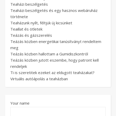
Teaházi beszélgetés
Teaházi beszélgetés és egy hasznos webáruház
története
Teaházunk nyílt, féltjük új kicsünket
Teaillat és ötletek
Teázás és gázszerelés
Teázás közben energetikai tanúsítványt rendeltem
meg
Teázás közben hallottam a Gumidiszkontról
Teázás közben jutott eszembe, hogy patront kell
rendeljek
Ti is szeretitek ezeket az eldugott teaházakat?
Virtuális autóápolás a teaházban
Your name