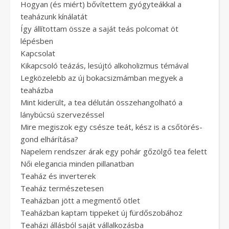
Hogyan (és miért) bővítettem gyógyteákkal a
teaházunk kínálatát
Így állítottam össze a saját teás polcomat öt
lépésben
Kapcsolat
Kikapcsoló teázás, lesújtó alkoholizmus témával
Legközelebb az új bokacsizmámban megyek a
teaházba
Mint kiderült, a tea délután összehangolható a
lánybúcsú szervezéssel
Mire megiszok egy csésze teát, kész is a csőtörés-
gond elhárítása?
Napelem rendszer árak egy pohár gőzölgő tea felett
Női elegancia minden pillanatban
Teaház és inverterek
Teaház természetesen
Teaházban jött a megmentő ötlet
Teaházban kaptam tippeket új fürdőszobához
Teaházi állásból saját vállalkozásba