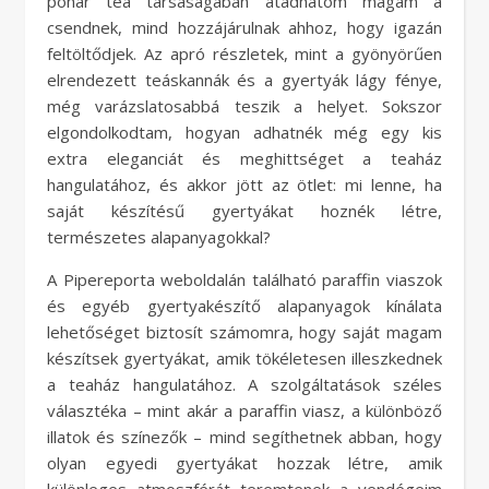
pohár tea társaságában átadhatom magam a
csendnek, mind hozzájárulnak ahhoz, hogy igazán
feltöltődjek. Az apró részletek, mint a gyönyörűen
elrendezett teáskannák és a gyertyák lágy fénye,
még varázslatosabbá teszik a helyet. Sokszor
elgondolkodtam, hogyan adhatnék még egy kis
extra eleganciát és meghittséget a teaház
hangulatához, és akkor jött az ötlet: mi lenne, ha
saját készítésű gyertyákat hoznék létre,
természetes alapanyagokkal?
A Pipereporta weboldalán található paraffin viaszok
és egyéb gyertyakészítő alapanyagok kínálata
lehetőséget biztosít számomra, hogy saját magam
készítsek gyertyákat, amik tökéletesen illeszkednek
a teaház hangulatához. A szolgáltatások széles
választéka – mint akár a paraffin viasz, a különböző
illatok és színezők – mind segíthetnek abban, hogy
olyan egyedi gyertyákat hozzak létre, amik