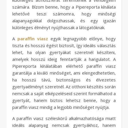
különleges atmoszférát teremtenek a vendégeim
számára. Bízom benne, hogy a Pipereporta kínálata
lehetővé teszi számomra, hogy minőségi
alapanyagokkal dolgozhassak, és egy igazán
különleges élményt nyújthassak a látogatóknak.
A
paraffin viasz
egyik legnagyobb előnye, hogy
tiszta és hosszú égést biztosít, így ideális választás
lehet, ha olyan gyertyákat szeretnél készíteni,
amelyek hosszú ideig fenntartják a hangulatot. A
Pipereporta kínálatában elérhető paraffin viasz
garantálja a kiváló minőséget, ami elengedhetetlen,
ha hosszú távú, biztonságos és élvezetes
gyertyaélményt szeretnél. Az otthoni készítés során
nemcsak a saját elképzeléseid szerint formálhatod a
gyertyát, hanem biztos lehetsz benne, hogy a
paraffin viasz mindig a legjobb minőséget nyújtja.
A paraffin viasz széleskörű alkalmazhatósága miatt
ideális alapanyag nemcsak gyertyákhoz, hanem