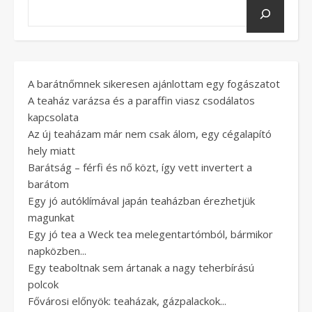
A barátnőmnek sikeresen ajánlottam egy fogászatot
A teaház varázsa és a paraffin viasz csodálatos
kapcsolata
Az új teaházam már nem csak álom, egy cégalapító
hely miatt
Barátság – férfi és nő közt, így vett invertert a
barátom
Egy jó autóklímával japán teaházban érezhetjük
magunkat
Egy jó tea a Weck tea melegentartómból, bármikor
napközben...
Egy teaboltnak sem ártanak a nagy teherbírású
polcok
Fővárosi előnyök: teaházak, gázpalackok...