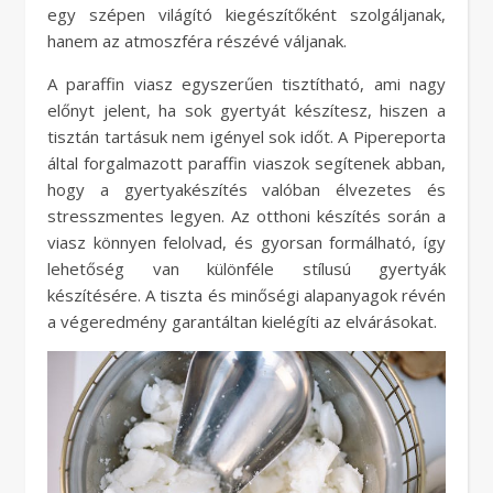
egy szépen világító kiegészítőként szolgáljanak,
hanem az atmoszféra részévé váljanak.
A paraffin viasz egyszerűen tisztítható, ami nagy
előnyt jelent, ha sok gyertyát készítesz, hiszen a
tisztán tartásuk nem igényel sok időt. A Pipereporta
által forgalmazott paraffin viaszok segítenek abban,
hogy a gyertyakészítés valóban élvezetes és
stresszmentes legyen. Az otthoni készítés során a
viasz könnyen felolvad, és gyorsan formálható, így
lehetőség van különféle stílusú gyertyák
készítésére. A tiszta és minőségi alapanyagok révén
a végeredmény garantáltan kielégíti az elvárásokat.